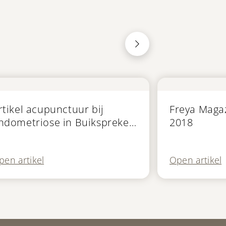
 de media
In de media
rtikel acupunctuur bij
Freya Maga
ndometriose in Buikspreker
2018
agazine
pen artikel
Open artikel