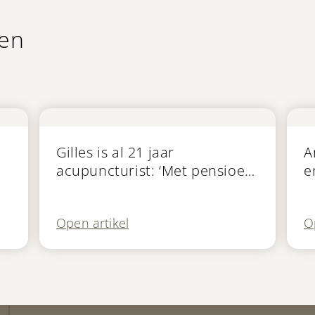
len
In de media
In
Gilles is al 21 jaar
A
acupuncturist: ‘Met pensioen
e
op mijn 65e? Ik kan het me
M
niet voorstellen’
Open artikel
O