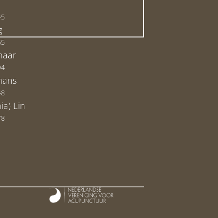
45
g
65
naar
94
mans
48
ia) Lin
78