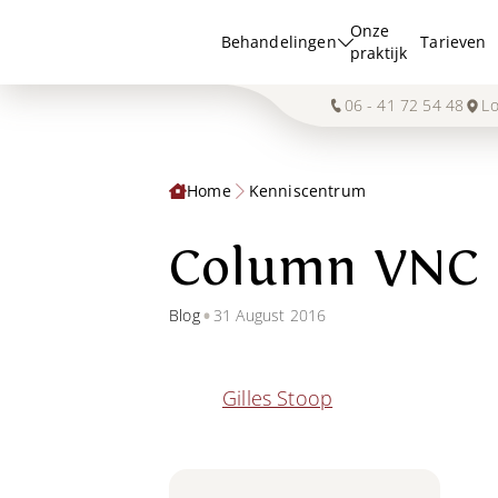
Onze
Behandelingen
Tarieven
praktijk
06 - 41 72 54 48
Lo
Home
Kenniscentrum
Column VNC M
•
Blog
31 August 2016
Gilles Stoop