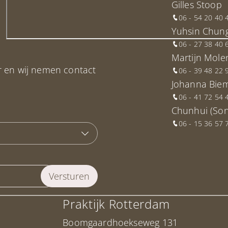
Gilles Stoop
06 - 54 20 40 
Yuhsin Chun
06 - 27 38 40 
Martijn Mole
r en wij nemen contact
06 - 39 48 22 
Johanna Bie
06 - 41 72 54 
Chunhui (Son
06 - 15 36 57 
Praktijk Rotterdam
Boomgaardhoekseweg 131