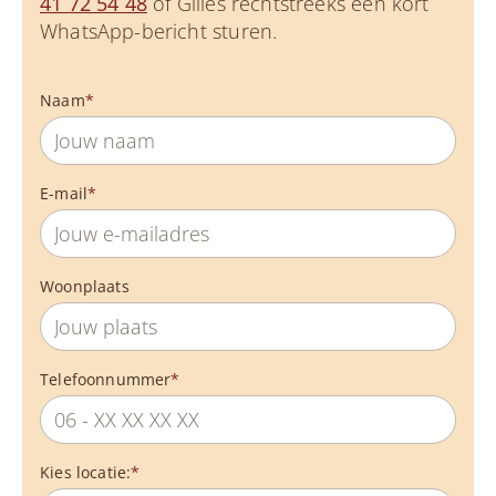
41 72 54 48
of Gilles rechtstreeks een kort
WhatsApp-bericht sturen.
Naam
*
E-mail
*
Woonplaats
Telefoonnummer
*
Kies locatie:
*